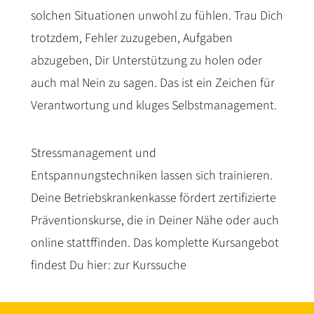
solchen Situationen unwohl zu fühlen. Trau Dich
Ausreichend schlafen
trotzdem, Fehler zuzugeben, Aufgaben
Sieben bis acht Stunden Schlaf
abzugeben, Dir Unterstützung zu holen oder
füllen die Energiereserven auf und
auch mal Nein zu sagen. Das ist ein Zeichen für
steigern die Leistungsfähigkeit.
Verantwortung und kluges Selbstmanagement.
Stressmanagement und
Entspannungstechniken lassen sich trainieren.
Deine Betriebskrankenkasse fördert zertifizierte
Präventionskurse, die in Deiner Nähe oder auch
online stattffinden. Das komplette Kursangebot
findest Du hier:
zur Kurssuche