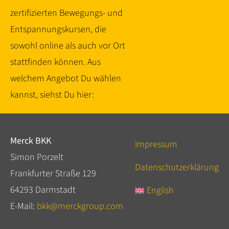
zertifizierten Bewegungs- und
Entspannungskursen, die
sowohl online als auch vor Ort
stattfinden können. Aus
welchem Angebot Du wählen
kannst, siehst Du hier:
Merck BKK
Impressum
Simon Porzelt
Datenschutzerklärung
Frankfurter Straße 129
64293 Darmstadt
English
E-Mail:
bkk@merckgroup.com