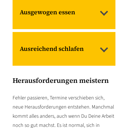
bleiben, rückt das Hier und Jetzt in
Ausgewogen essen
den Fokus.
Socializen
Ein Plausch mit Kollegen, ein
Gespräch mit guten Freunden oder
Ausreichend schlafen
Zeit mit der Familie erzeugen ein
Bewegen
Gefühl von Zugehörigkeit.
Schon eine halbe Stunde Radfahren
Herausforderungen meistern
oder zügiges Laufen senkt spürbar
den Stresspegel und lässt sich in
Fehler passieren, Termine verschieben sich,
Ausgewogen essen
den Arbeitsweg integrieren.
neue Herausforderungen entstehen. Manchmal
Eine abwechslungsreiche Ernährung
kommt alles anders, auch wenn Du Deine Arbeit
mit frischen Lebensmitteln liefert
noch so gut machst. Es ist normal, sich in
Kraft für den Tag.